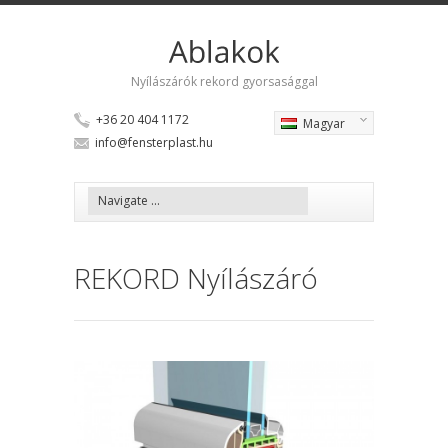
Nyílászárók rekord gyorsasággal
+36 20 404 1172
Magyar
info@fensterplast.hu
REKORD Nyílászáró