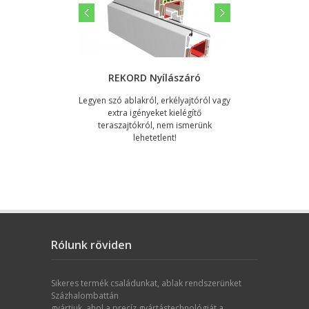
REKORD Nyílászáró
Legyen szó ablakról, erkélyajtóról vagy
Le
extra igényeket kielégítő
teraszajtókról, nem ismerünk
lehetetlent!
Rólunk röviden
Sikeres termék családunkat, ablak rendszerünket
Százhalombattán
gyártjuk, ahol a precíz gyártástechnológiát a