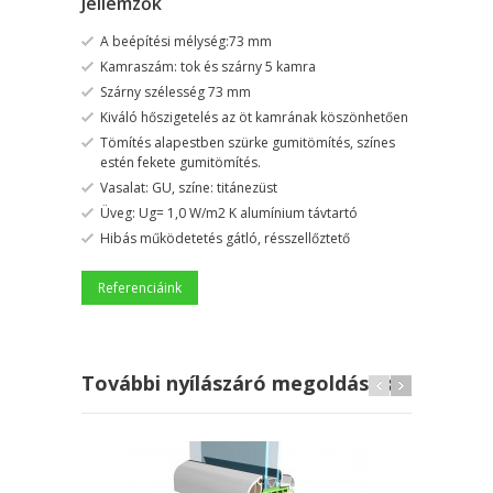
Jellemzők
A beépítési mélység:73 mm
Kamraszám: tok és szárny 5 kamra
Szárny szélesség 73 mm
Kiváló hőszigetelés az öt kamrának köszönhetően
Tömítés alapestben szürke gumitömítés, színes
estén fekete gumitömítés.
Vasalat: GU, színe: titánezüst
Üveg: Ug= 1,0 W/m2 K alumínium távtartó
Hibás működetetés gátló, résszellőztető
Referenciáink
További nyílászáró megoldások