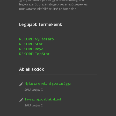
legkorszerűbb számítógép vezérlésű gépek és
munkatársaink felkészültsége biztosítja.
Legújabb termékeink
REKORD Nyílászáró
REKORD Star
REKORD Royal
REKORD TopStar
Ablak akciók
Nyílászáró rekord gyorsasággal
2013. május 7.
Tavaszi ajtó, ablak akció!
2013. május 3.